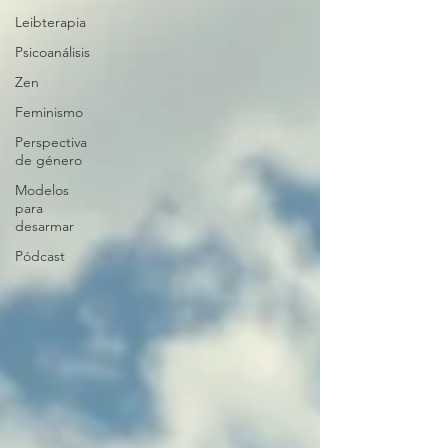
Leibterapia
Psicoanálisis
Zen
Feminismo
Perspectiva
de género
Modelos
para
desarmar
Pódcast