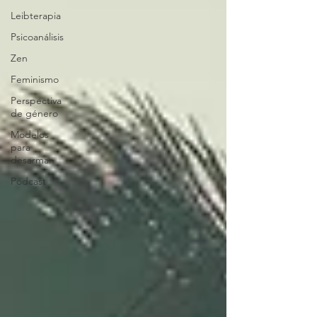
Leibterapia
Psicoanálisis
Zen
Feminismo
Perspectiva
de género
Modelos
para
desarmar
Pódcast