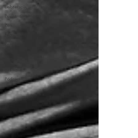
Leibterapia
Psicoanálisis
Zen
Feminismo
Perspectiva
de género
Modelos
para
desarmar
Pódcast