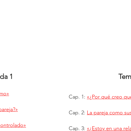
da 1
Tem
smo»
Cap. 1:
«¿Por qué creo que
pareja?»
Cap. 2:
La pareja como su
controlado»
Cap. 3:
«¿Estoy en una re