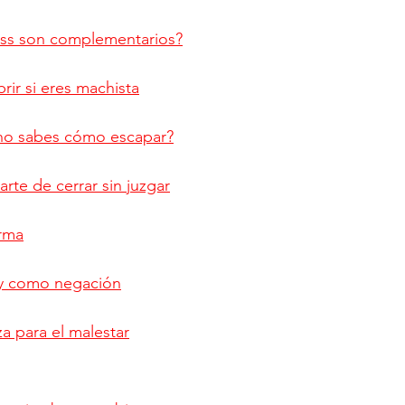
ness son complementarios?
rir si eres machista
 no sabes cómo escapar?
rte de cerrar sin juzgar
erma
 y como negación
a para el malestar