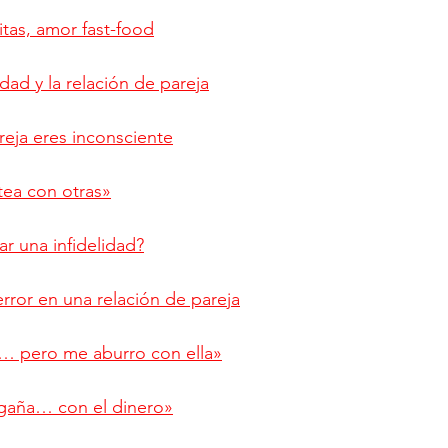
itas, amor fast-food
dad y la relación de pareja
eja eres inconsciente
tea con otras»
ar una infidelidad?
error en una relación de pareja
… pero me aburro con ella»
gaña… con el dinero»