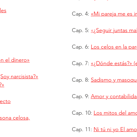
les
Cap. 4:
«Mi pareja me es i
Cap. 5:
«
¿Seguir juntas ma
Cap. 6:
Los celos en la pa
n el dinero»
Cap. 7:
«¿Dónde estás?» (e
Soy narcisista?»
Cap. 8:
Sadismo y masoqui
?»
Cap. 9:
Amor y contabilid
fecto
Cap. 10:
Los mitos del amo
sona celosa,
Cap. 11:
Ni tú ni yo El am