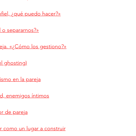
nfiel, ¿qué puedo hacer?»
l o separarnos?»
reja. «¿Cómo los gestiono?»
l ghosting)
smo en la pareja
ad, enemigos íntimos
r de pareja
or como un lugar a construir