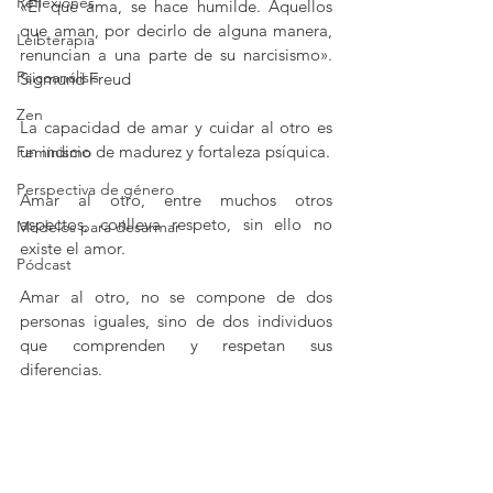
Reflexiones
«El que ama, se hace humilde. Aquellos 
que aman, por decirlo de alguna manera, 
Leibterapia
renuncian a una parte de su narcisismo». 
Psicoanálisis
Sigmund Freud
Zen
La capacidad de amar y cuidar al otro es 
un indicio de madurez y fortaleza psíquica.
Feminismo
Perspectiva de género
Amar al otro, entre muchos otros 
aspectos, conlleva respeto, sin ello no 
Modelos para desarmar
existe el amor.
Pódcast
Amar al otro, no se compone de dos 
personas iguales, sino de dos individuos 
que comprenden y respetan sus 
diferencias.