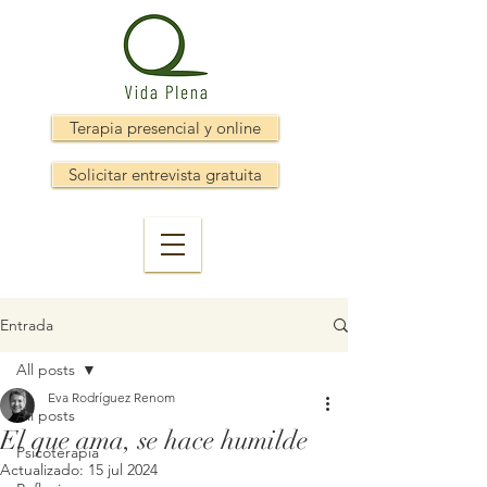
Terapia presencial y online
Solicitar entrevista gratuita
Entrada
All posts
Eva Rodríguez Renom
All posts
El que ama, se hace humilde
Psicoterapia
Actualizado:
15 jul 2024