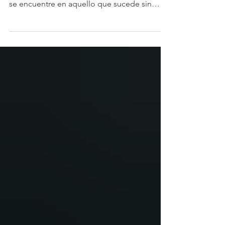
los grandes acontecimientos, cuando quizá
se encuentre en aquello que sucede sin
hacer ruido. Una reflexión sobre la huella de
lo vivido, la pérdida, el tiempo y los
pequeños gestos cotidianos que nos
constituyen.