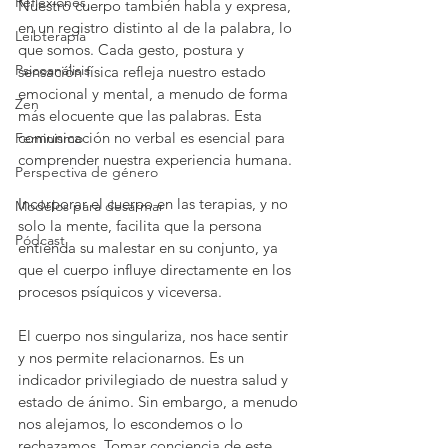
Reflexiones
Nuestro cuerpo también habla y expresa, 
en un registro distinto al de la palabra, lo 
Leibterapia
que somos. Cada gesto, postura y 
Psicoanálisis
sensación física refleja nuestro estado 
emocional y mental, a menudo de forma 
Zen
más elocuente que las palabras. Esta 
comunicación no verbal es esencial para 
Feminismo
comprender nuestra experiencia humana.
Perspectiva de género
Incorporar el cuerpo en las terapias, y no 
Modelos para desarmar
solo la mente, facilita que la persona 
Pódcast
entienda su malestar en su conjunto, ya 
que el cuerpo influye directamente en los 
procesos psíquicos y viceversa.
El cuerpo nos singulariza, nos hace sentir 
y nos permite relacionarnos. Es un 
indicador privilegiado de nuestra salud y 
estado de ánimo. Sin embargo, a menudo 
nos alejamos, lo escondemos o lo 
rechazamos. Tomar conciencia de este 