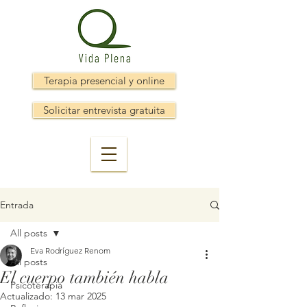
Terapia presencial y online
Solicitar entrevista gratuita
Entrada
All posts
Eva Rodríguez Renom
All posts
El cuerpo también habla
Psicoterapia
Actualizado:
13 mar 2025