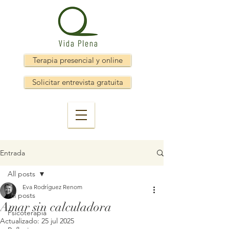
Terapia presencial y online
Solicitar entrevista gratuita
Entrada
All posts
Eva Rodríguez Renom
All posts
Amar sin calculadora
Psicoterapia
Actualizado:
25 jul 2025