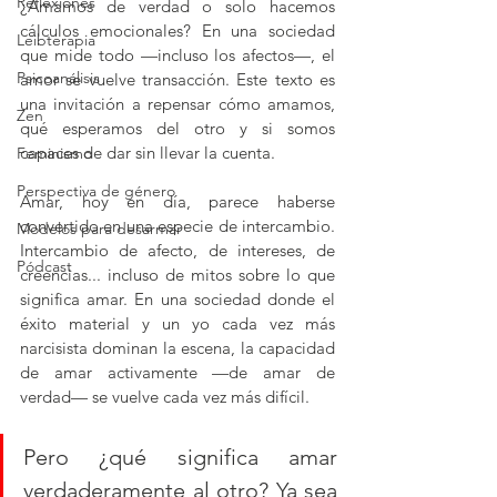
Reflexiones
¿Amamos de verdad o solo hacemos 
cálculos emocionales? En una sociedad 
Leibterapia
que mide todo —incluso los afectos—, el 
Psicoanálisis
amor se vuelve transacción. Este texto es 
una invitación a repensar cómo amamos, 
Zen
qué esperamos del otro y si somos 
capaces de dar sin llevar la cuenta.
Feminismo
Perspectiva de género
Amar, hoy en día, parece haberse 
convertido en una especie de intercambio. 
Modelos para desarmar
Intercambio de afecto, de intereses, de 
Pódcast
creencias... incluso de mitos sobre lo que 
significa amar. En una sociedad donde el 
éxito material y un yo cada vez más 
narcisista dominan la escena, la capacidad 
de amar activamente —de amar de 
verdad— se vuelve cada vez más difícil.
Pero ¿qué significa amar 
verdaderamente al otro? Ya sea 