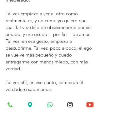
Tal vez empiezo a ver al otro como 
realmente es, y no como yo quiero que 
sea. Tal vez dejo de obsesionarme por ser 
amado, y me ocupo —por fin— de amar. 
Tal vez, en ese gesto, empiezo a 
descubrirme. Tal vez, poco a poco, el ego 
se vuelve más pequeño y puedo 
entregarme con menos miedo, con más 
verdad.
Tal vez ahí, en ese punto, comienza el 
verdadero saber-amar.
Porque amar no es solo un 
acto: es un camino que 
transforma, una entrega que 
nos conecta profundamente 