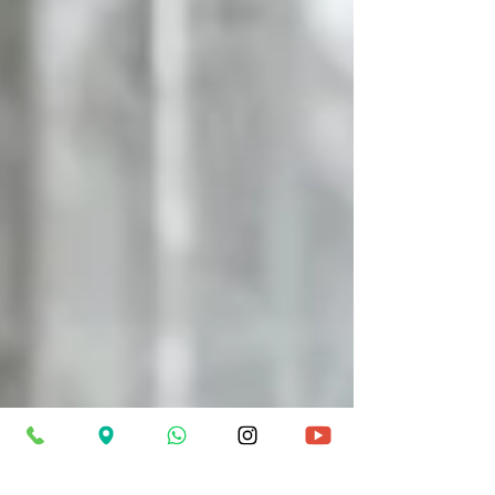
acerca de algo que le acontece: «¿Esto es
normal?». Según la definición del
diccionario, normal es: «Dicho de una cosa:
Que se halla en su estado natural»; la
naturaleza humana es un asunto que lleva
miles de años debatiéndose, sin respuesta
consensuada. Seguimos con el DRAE:
«Habitual u ordinario»; es decir, lo común. Y
es la tercera definición la que nos interesa:
«Qu