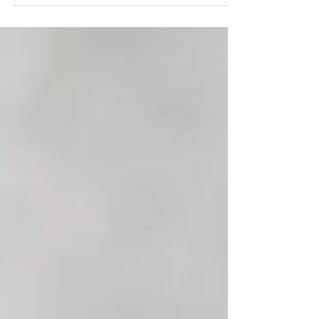
intimidad, la afinidad de valores, los ritmos
de vida compartidos y el compromiso
cotidiano. Amar no es solo sentir, sino
construir día a día un espacio común donde
ambas personas puedan crecer. El
enamoramiento inicia la historia; el amor
verdadero se escribe en la práctica diaria.