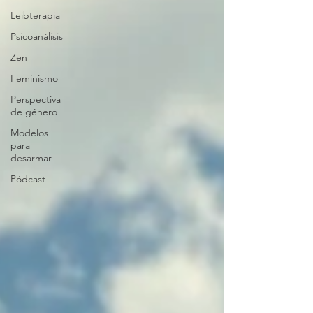
Leibterapia
Psicoanálisis
Zen
Feminismo
Perspectiva
de género
Modelos
para
desarmar
Pódcast